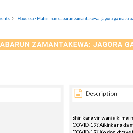
ments
Haoussa - Muhimman dabarun zamantakewa: jagora ga masu 
ABARUN ZAMANTAKEWA: JAGORA G
Description
Shin kana yin wani aiki ma
COVID-19? Aikinka na da 
COVID-19? Ko don kiyaye t