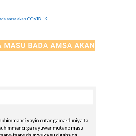
bada amsa akan COVID-19
A MASU BADA AMSA AKAN
i muhimmanci yayin cutar gama-duniya ta
muhimmanci ga rayuwar mutane masu
sare-tsare da ayyuka su cigaba da