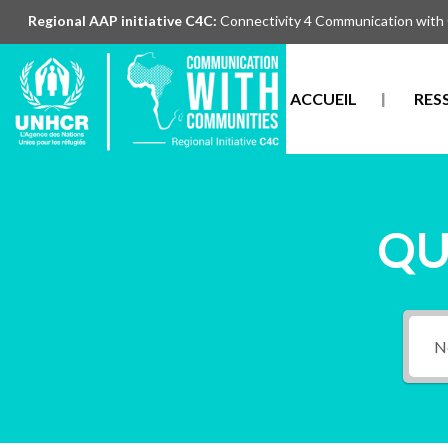
Regional AAP initiative C4C:
Connectivity 4 Communication with
ACCUEIL
RES
QU