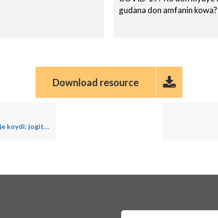
gudana don amfanin kowa? I
Download resource
lta bee nyawu COVID-19