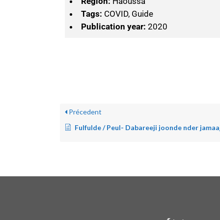
Région:
Haoussa
Tags:
COVID, Guide
Publication year:
2020
Précedent
Fulfulde / Peul- Dabareeji joonde nder jamaaje koydi: jogitorde behakki